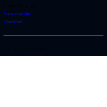
Zugänge beantragen
Netzwerkspeicher
ChurchTools
© 2026 EFG Hückelhoven-Baal