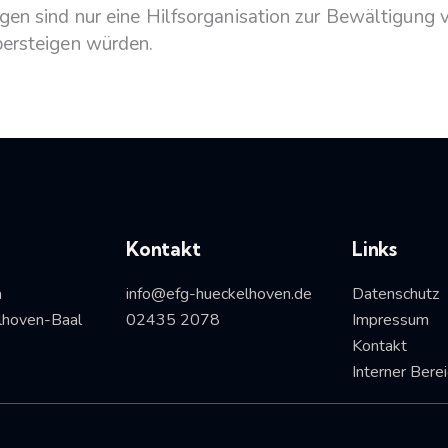
gen sind nur eine Hilfsorganisation zur Bewältigung 
bersteigen würden.
Kontakt
Links
a
info@efg-hueckelhoven.de
Datenschutz
hoven-Baal
02435 2078
Impressum
Kontakt
Interner Bere