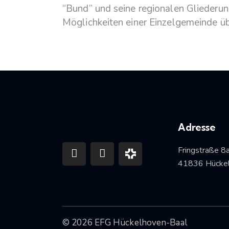
“Bund” und seine regionalen Gliederun
Möglichkeiten einer Einzelgemeinde ü
Adresse
Fringstraße 8
41836 Hückel
© 2026 EFG Hückelhoven-Baal