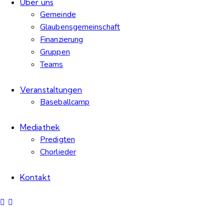
Über uns
Gemeinde
Glaubensgemeinschaft
Finanzierung
Gruppen
Teams
Veranstaltungen
Baseballcamp
Mediathek
Predigten
Chorlieder
Kontakt
COMMUNIT
BIBLE
Y
Values
Values