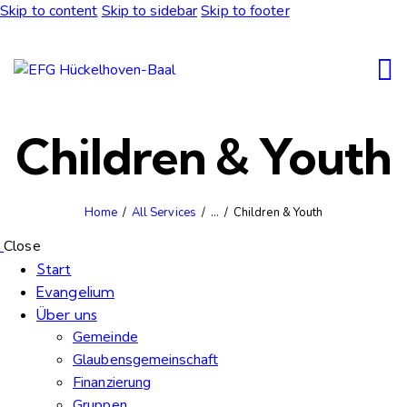
Skip to content
Skip to sidebar
Skip to footer
Children & Youth
Home
All Services
...
Children & Youth
Close
Start
Evangelium
Über uns
Gemeinde
Glaubensgemeinschaft
Finanzierung
Gruppen