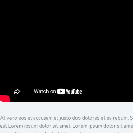
At vero eos et accusam et justo duo dolores et ea rebum. S
est Lorem ipsum dolor sit amet. Lorem ipsum dolor sit ame