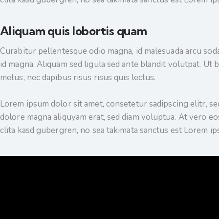
Aliquam quis lobortis quam
Curabitur pellentesque odio magna, id malesuada arcu so
id magna. Aliquam sed ligula sed ante blandit volutpat. Ut b
metus, nec dapibus risus risus quis lectus.
Lorem ipsum dolor sit amet, consetetur sadipscing elitr, 
dolore magna aliquyam erat, sed diam voluptua. At vero eos
clita kasd gubergren, no sea takimata sanctus est Lorem ip