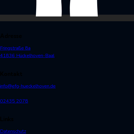
n
Adresse
Fringstraße 8a
41836 Hückelhoven-Baal
Kontakt
info@efg-hueckelhoven.de
02435 2078
Links
Datenschutz